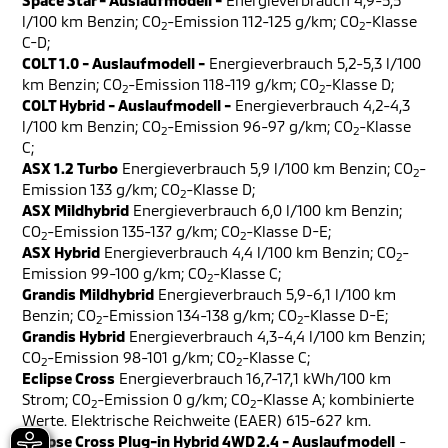
Space Star - Auslaufmodell -
Energieverbrauch 4,9-5,5
l/100 km Benzin; CO
-Emission 112-125 g/km; CO
-Klasse
2
2
C-D;
COLT 1.0 - Auslaufmodell -
Energieverbrauch 5,2-5,3 l/100
km Benzin; CO
-Emission 118-119 g/km; CO
-Klasse D;
2
2
COLT Hybrid - Auslaufmodell -
Energieverbrauch 4,2-4,3
l/100 km Benzin; CO
-Emission 96-97 g/km; CO
-Klasse
2
2
C;
ASX 1.2 Turbo
Energieverbrauch 5,9 l/100 km Benzin; CO
-
2
Emission 133 g/km; CO
-Klasse D;
2
ASX Mildhybrid
Energieverbrauch 6,0 l/100 km Benzin;
CO
-Emission 135-137 g/km; CO
-Klasse D-E;
2
2
ASX Hybrid
Energieverbrauch 4,4 l/100 km Benzin; CO
-
2
Emission 99-100 g/km; CO
-Klasse C;
2
Grandis Mildhybrid
Energieverbrauch 5,9-6,1 l/100 km
Benzin; CO
-Emission 134-138 g/km; CO
-Klasse D-E;
2
2
Grandis Hybrid
Energieverbrauch 4,3-4,4 l/100 km Benzin;
CO
-Emission 98-101 g/km; CO
-Klasse C;
2
2
Eclipse Cross
Energieverbrauch 16,7-17,1 kWh/100 km
Strom; CO
-Emission 0 g/km; CO
-Klasse A; kombinierte
2
2
Werte. Elektrische Reichweite (EAER) 615-627 km.
Eclipse Cross Plug-in Hybrid 4WD 2.4 - Auslaufmodell
-