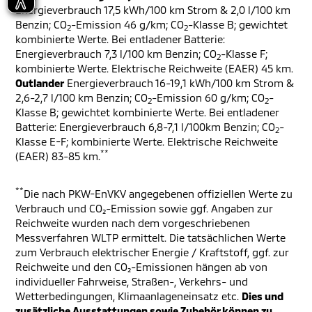
Energieverbrauch 17,5 kWh/100 km Strom & 2,0 l/100 km
Benzin; CO
-Emission 46 g/km; CO
-Klasse B; gewichtet
2
2
kombinierte Werte. Bei entladener Batterie:
Energieverbrauch 7,3 l/100 km Benzin; CO
-Klasse F;
2
kombinierte Werte. Elektrische Reichweite (EAER) 45 km.
Outlander
Energieverbrauch 16-19,1 kWh/100 km Strom &
2,6-2,7 l/100 km Benzin; CO
-Emission 60 g/km; CO
-
2
2
Klasse B; gewichtet kombinierte Werte. Bei entladener
Batterie: Energieverbrauch 6,8-7,1 l/100km Benzin; CO
-
2
Klasse E-F; kombinierte Werte. Elektrische Reichweite
**
(EAER) 83-85 km.
**
Die nach PKW-EnVKV angegebenen offiziellen Werte zu
Verbrauch und CO₂-Emission sowie ggf. Angaben zur
Reichweite wurden nach dem vorgeschriebenen
Messverfahren WLTP ermittelt. Die tatsächlichen Werte
zum Verbrauch elektrischer Energie / Kraftstoff, ggf. zur
Reichweite und den CO₂-Emissionen hängen ab von
individueller Fahrweise, Straßen-, Verkehrs- und
Wetterbedingungen, Klimaanlageneinsatz etc.
Dies und
zusätzliche Ausstattungen sowie Zubehör können zu